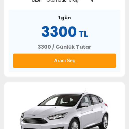
Dizel
Otomatik
5 Kişi
4
1 gün
3300
TL
3300 / Günlük Tutar
Aracı Seç