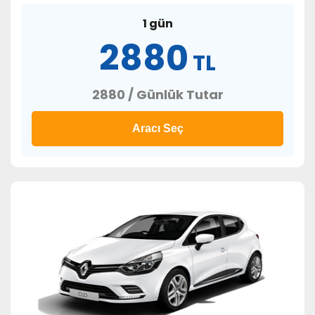
1 gün
2880
TL
2880 / Günlük Tutar
Aracı Seç