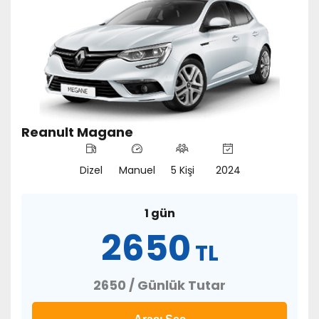
Reanult Magane
Dizel
Manuel
5 Kişi
2024
1 gün
2650
TL
2650 / Günlük Tutar