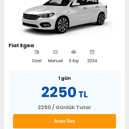
Fiat Egea
Dizel
Manuel
5 Kişi
2024
1 gün
2250
TL
2250 / Günlük Tutar
Aracı Seç