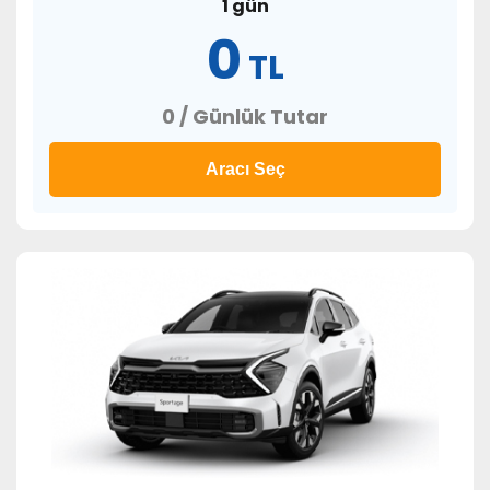
1 gün
0
TL
0 / Günlük Tutar
Aracı Seç