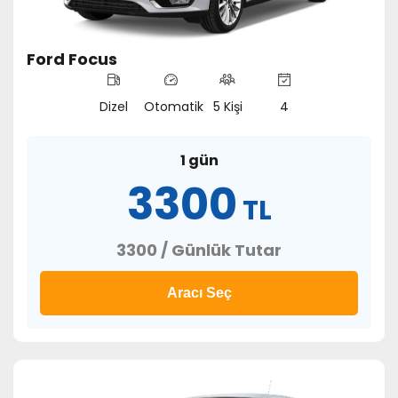
Ford Focus
Dizel
Otomatik
5 Kişi
4
1 gün
3300
TL
3300 / Günlük Tutar
Aracı Seç