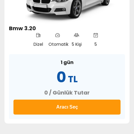
Bmw 3.20
Dizel
Otomatik
5 Kişi
5
1 gün
0
TL
0 / Günlük Tutar
Aracı Seç