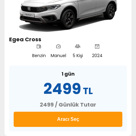
Egea Cross
Benzin
Manuel
5 Kişi
2024
1 gün
2499
TL
2499 / Günlük Tutar
Aracı Seç