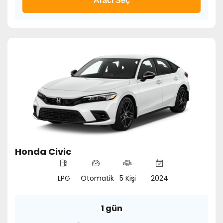
Aracı Seç
Honda Civic
LPG
Otomatik
5 Kişi
2024
1 gün