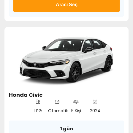
Aracı Seç
Honda Civic
LPG
Otomatik
5 Kişi
2024
1 gün