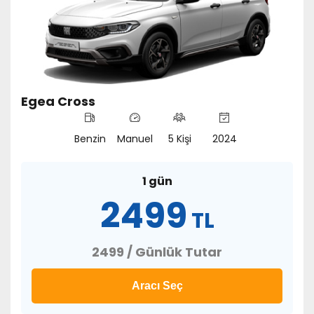
Egea Cross
Benzin
Manuel
5 Kişi
2024
1 gün
2499
TL
2499 / Günlük Tutar
Aracı Seç