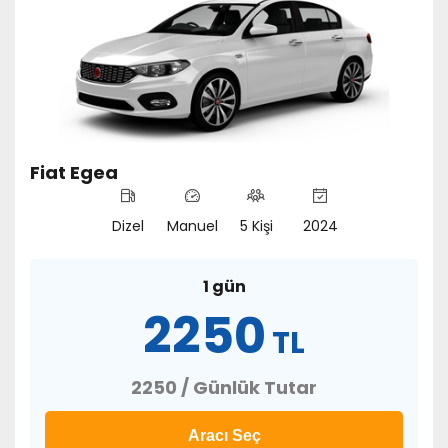
Fiat Egea
Dizel
Manuel
5 Kişi
2024
1 gün
2250
TL
2250 / Günlük Tutar
Aracı Seç