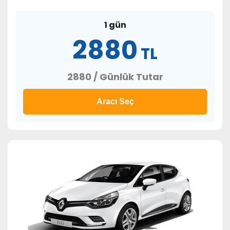
1 gün
2880
TL
2880 / Günlük Tutar
Aracı Seç