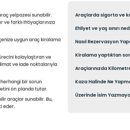
raç yelpazesi sunabilir.
Araçlarda sigorta ve 
r ve farklı ihtiyaçlarınıza
Ehliyet ve yaş sınırı ned
çenize uygun araç kiralama
Nasıl Rezervasyon Yapa
Kiralama yaptıktan sonr
recini kolaylaştıran ve
slimat ve iade noktalarıyla
Araçlarınızda Kilometre
 herhangi bir sorun
Kaza Halinde Ne Yapma
ini ön planda tutar.
Üzerinde İsim Yazmayan 
lir araçlar sunabilir. Bu,
i eder.