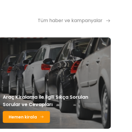
Tüm haber ve kampanyalar
Araç Kiralama İle İlgili Sıkça Sorulan
Tati
Sorular ve Cevapları
Nok
Hemen kirala
H