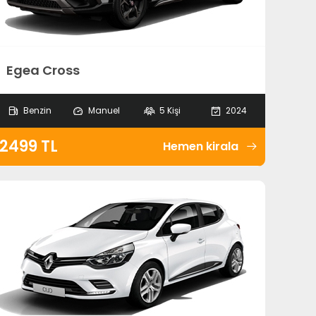
Egea Cross
Benzin
Manuel
5 Kişi
2024
2499 TL
Hemen kirala