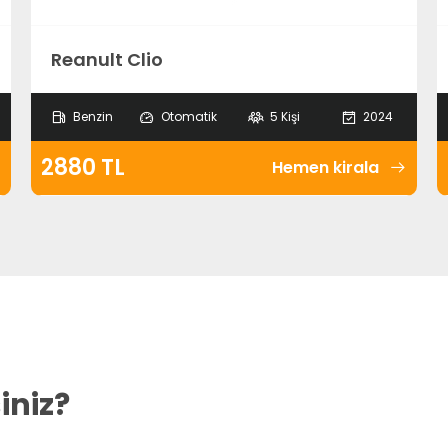
Reanult Clio
Benzin
Otomatik
5 Kişi
2024
2880 TL
Hemen kirala
iniz?