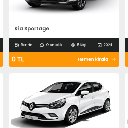
Kia Sportage
Benzin
Otomatik
5 Kişi
2024
0 TL
Hemen kirala