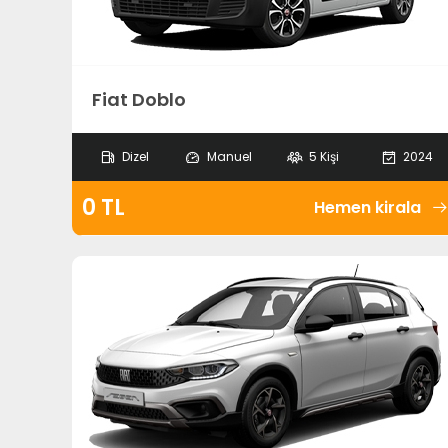
Fiat Doblo
Dizel
Manuel
5 Kişi
2024
0 TL
Hemen kirala